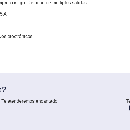
mpre contigo. Dispone de múltiples salidas:
.5 A
vos electrónicos.
a?
os. Te atenderemos encantado.
T