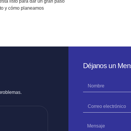
stá listo para dar un gran paso
ento y cómo planeamos
Déjanos un Men
 problemas.