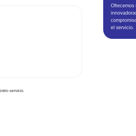
Ofrecemos 
innovadoras
compromiso 
el servicio.
stro servicio.