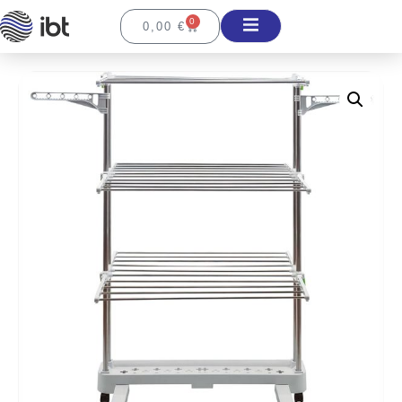
0
0,00
€